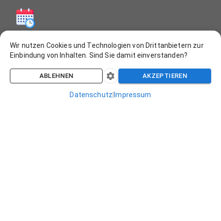
Bremer Str. 54, 26135 Oldenburg
Wir nutzen Cookies und Technologien von Drittanbietern zur
+49 15563 538070
Einbindung von Inhalten. Sind Sie damit einverstanden?
info@termintech.de
ABLEHNEN
AKZEPTIEREN
Datenschutz
|
Impressum
Navigation
Über Uns
Kontakt
Preise
Jetzt testen
Rechtliches
AGB
Impressum
Datenschutzhinweis